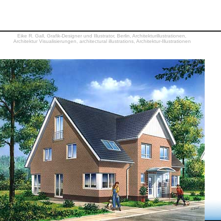
Eike R. Gall, Grafik-Designer und Illustrator, Berlin, Architekturillustrationen,
Architektur Visualisierungen, architectural illustrations, Architektur-Illustrationen